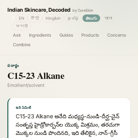
Indian Skincare, Decoded
by CureSkin
🌐
EN
हिंदी
Hinglish
தமிழ்
తెలుగు
বাংলা
मराठी
Ask
Ingredients
Guides
Products
Concerns
Combine
పదార్థం
C15-23 Alkane
Emollient/solvent
ఇది ఏమిటి
C15-23 Alkane అనేది మధ్యస్థ-నుండి-దీర్ఘ-చైన్
సంతృప్త హైడ్రోకార్బన్‌ల యొక్క మిశ్రమం, తరచుగా
మొక్కల నుండి పొందినది, ఇది తేలికైన, నాన్-గ్రీసీ