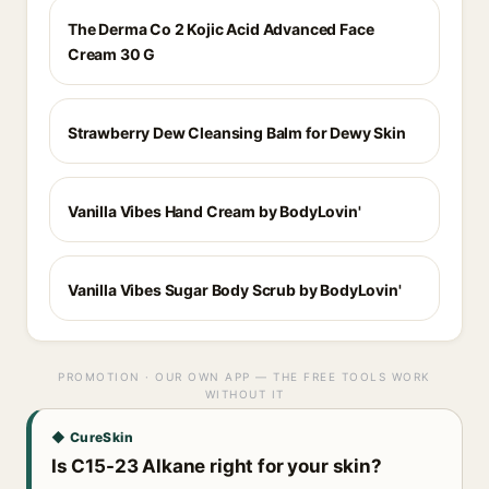
The Derma Co 2 Kojic Acid Advanced Face
Cream 30 G
Strawberry Dew Cleansing Balm for Dewy Skin
Vanilla Vibes Hand Cream by BodyLovin'
Vanilla Vibes Sugar Body Scrub by BodyLovin'
PROMOTION · OUR OWN APP — THE FREE TOOLS WORK
WITHOUT IT
◆ CureSkin
Is C15-23 Alkane right for your skin?