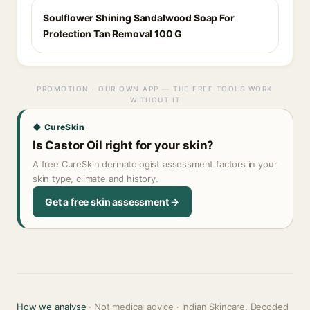
Soulflower Shining Sandalwood Soap For
Protection Tan Removal 100 G
PROMOTION · OUR OWN APP — THE FREE TOOLS WORK
WITHOUT IT
◆ CureSkin
Is Castor Oil right for your skin?
A free CureSkin dermatologist assessment factors in your
skin type, climate and history.
Get a free skin assessment →
How we analyse
· Not medical advice · Indian Skincare, Decoded