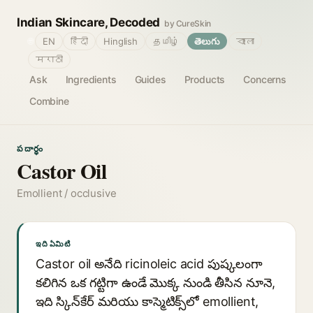
Indian Skincare, Decoded
by CureSkin
🌐
EN
हिंदी
Hinglish
தமிழ்
తెలుగు
বাংলা
मराठी
Ask
Ingredients
Guides
Products
Concerns
Combine
పదార్థం
Castor Oil
Emollient / occlusive
ఇది ఏమిటి
Castor oil అనేది ricinoleic acid పుష్కలంగా
కలిగిన ఒక గట్టిగా ఉండే మొక్క నుండి తీసిన నూనె,
ఇది స్కిన్‌కేర్ మరియు కాస్మెటిక్స్‌లో emollient,