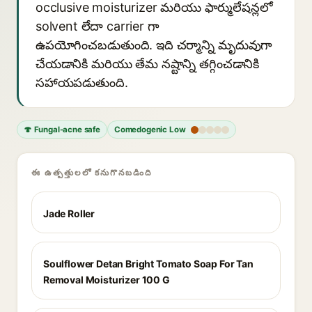
occlusive moisturizer మరియు ఫార్ములేషన్లలో
solvent లేదా carrier గా
ఉపయోగించబడుతుంది. ఇది చర్మాన్ని మృదువుగా
చేయడానికి మరియు తేమ నష్టాన్ని తగ్గించడానికి
సహాయపడుతుంది.
🍄 Fungal-acne safe
Comedogenic Low
ఈ ఉత్పత్తులలో కనుగొనబడింది
Jade Roller
Soulflower Detan Bright Tomato Soap For Tan
Removal Moisturizer 100 G