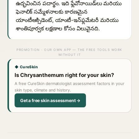
ఉద్భవించిన పదార్థం. ఇది ఫ్లేవోనాయిడ్‌లు మరియు
ఫెనాలిక్ సమ్మేళనాలకు కారణమైన
యాంటీఆక్సిడెంట్, యాంటీ-ఇన్‌ఫ్లమేటరీ మరియు
శాంతిపూర్వక లక్షణాల కోసం విలువైనది.
PROMOTION · OUR OWN APP — THE FREE TOOLS WORK
WITHOUT IT
◆ CureSkin
Is Chrysanthemum right for your skin?
A free CureSkin dermatologist assessment factors in your
skin type, climate and history.
Get a free skin assessment →