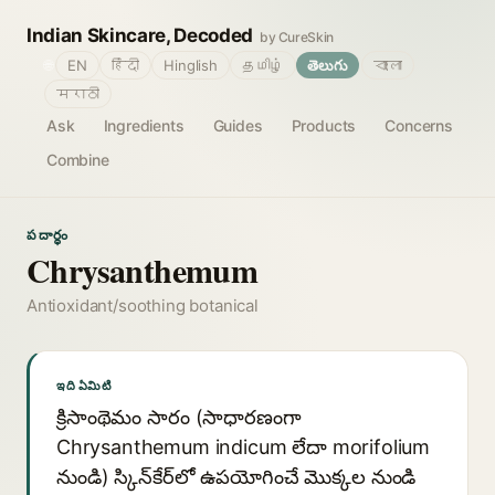
Indian Skincare, Decoded
by CureSkin
🌐
EN
हिंदी
Hinglish
தமிழ்
తెలుగు
বাংলা
मराठी
Ask
Ingredients
Guides
Products
Concerns
Combine
పదార్థం
Chrysanthemum
Antioxidant/soothing botanical
ఇది ఏమిటి
క్రిసాంథెమం సారం (సాధారణంగా
Chrysanthemum indicum లేదా morifolium
నుండి) స్కిన్‌కేర్‌లో ఉపయోగించే మొక్కల నుండి