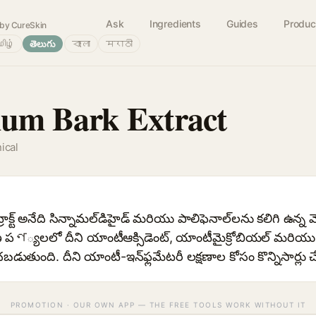
Ask
Ingredients
Guides
Produc
by CureSkin
ிழ்
తెలుగు
বাংলা
मराठी
m Bark Extract
ical
రాక్ట్ అనేది సిన్నామల్‌డిహైడ్ మరియు పాలిఫెనాల్‌లను కలిగి ఉన్న
ణ పণ్యలలో దీని యాంటీఆక్సిడెంట్, యాంటీమైక్రోబియల్ మరియు సున
ుతుంది. దీని యాంటీ-ఇన్‌ఫ్లమేటరీ లక్షణాల కోసం కొన్నిసార్లు 
PROMOTION · OUR OWN APP — THE FREE TOOLS WORK WITHOUT IT