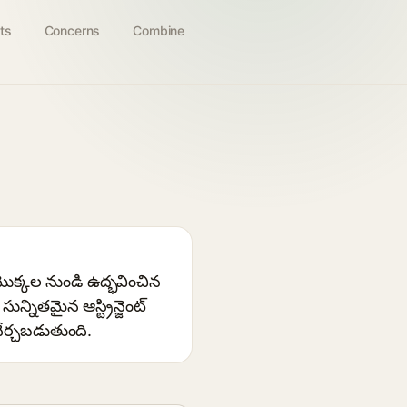
ts
Concerns
Combine
 మొక్కల నుండి ఉద్భవించిన
్నితమైన ఆస్ట్రిన్జెంట్
చేర్చబడుతుంది.