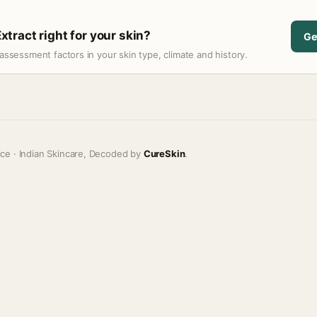
ract right for your skin?
Ge
assessment factors in your skin type, climate and history.
ice · Indian Skincare, Decoded by
CureSkin
.