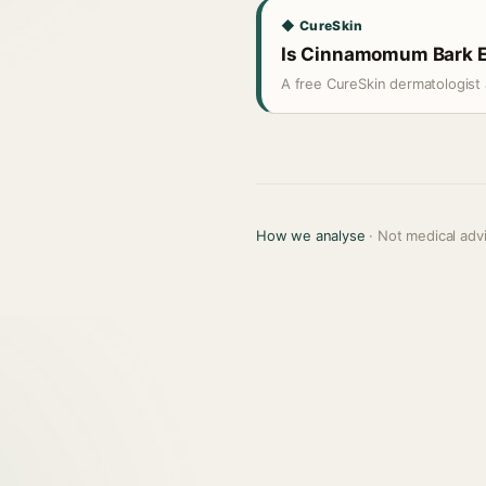
◆ CureSkin
Is Cinnamomum Bark Ext
A free CureSkin dermatologist 
How we analyse
· Not medical adv