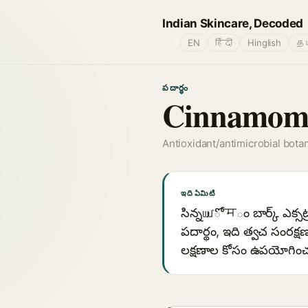
Indian Skincare, Decoded
🌐
EN
हिंदी
Hinglish
தம
పదార్థం
Cinnamomu
Antioxidant/antimicrobial botan
ఇది ఏమిటి
సిన్నամోमం బార్క్ ఎక్సట్
పదార్థం, ఇది త్వచ సంరక్ష
లక్షణాల కోసం ఉపయోగించబడ