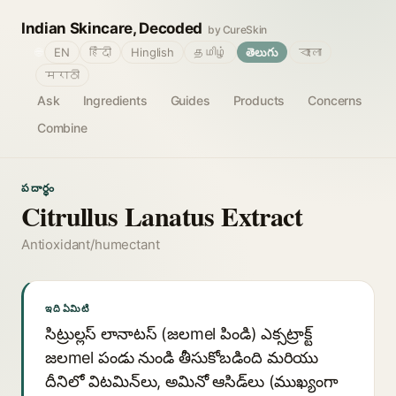
Indian Skincare, Decoded
by CureSkin
🌐
EN
हिंदी
Hinglish
தமிழ்
తెలుగు
বাংলা
मराठी
Ask
Ingredients
Guides
Products
Concerns
Combine
పదార్థం
Citrullus Lanatus Extract
Antioxidant/humectant
ఇది ఏమిటి
సిట్రుల్లస్ లానాటస్ (జలmel పిండి) ఎక్సట్రాక్ట్
జలmel పండు నుండి తీసుకోబడింది మరియు
దీనిలో విటమిన్‍లు, అమినో ఆసిడ్‍లు (ముఖ్యంగా