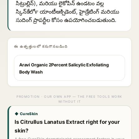
సిట్రుల్లిన్), మరియు లైకోపిన్ ఉండటం వల్ల
స్కిన్‍కేర్‍లో యాంటీఆక్సిడెంట్, హైడ్రేటింగ్ మరియు
సుదింగ్ ప్రాపర్టీల కోసం ఉపయోగించబడుతుంది.
ఈ ఉత్పత్తులలో కనుగొనబడింది
Aravi Organic 2Percent Salicylic Exfoliating
Body Wash
PROMOTION · OUR OWN APP — THE FREE TOOLS WORK
WITHOUT IT
◆ CureSkin
Is Citrullus Lanatus Extract right for your
skin?