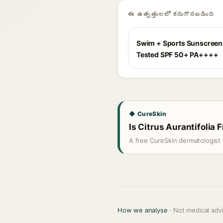
ఈ ఉత్పత్తులలో కనుగొనబడింది
Swim + Sports Sunscreen,
Tested SPF 50+ PA++++
◆ CureSkin
Is Citrus Aurantifolia F
A free CureSkin dermatologist 
How we analyse
· Not medical adv