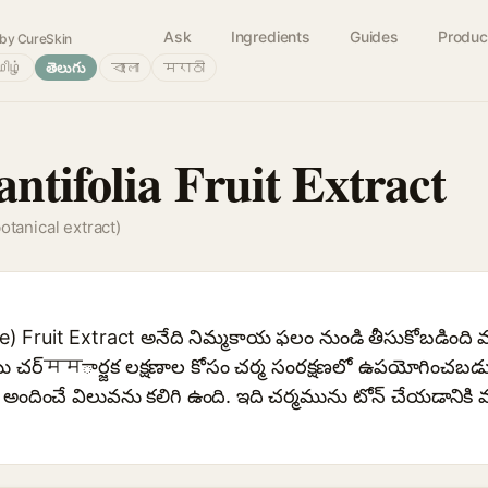
Ask
Ingredients
Guides
Produc
by CureSkin
ிழ்
తెలుగు
বাংলা
मराठी
ntifolia Fruit Extract
otanical extract)
ime) Fruit Extract అనేది నిమ్మకాయ ఫలం నుండి తీసుకోబడింద
ు చర్ममార్జక లక్షణాల కోసం చర్మ సంరక్షణలో ఉపయోగించబడుతు
దించే విలువను కలిగి ఉంది. ఇది చర్మమును టోన్ చేయడానికి