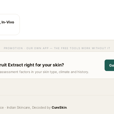
 In-Vivo
PROMOTION · OUR OWN APP — THE FREE TOOLS WORK WITHOUT IT
ruit Extract right for your skin?
Ge
assessment factors in your skin type, climate and history.
ice · Indian Skincare, Decoded by
CureSkin
.