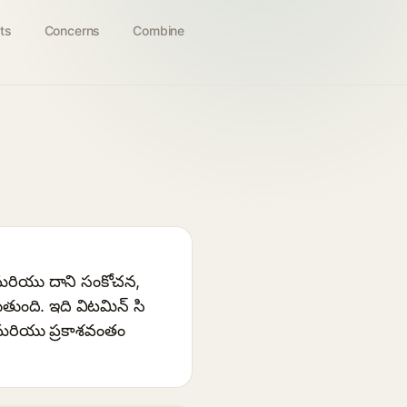
ts
Concerns
Combine
ి మరియు దాని సంకోచన,
ంది. ఇది విటమిన్ సి
 మరియు ప్రకాశవంతం