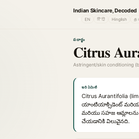
Indian Skincare, Decoded
🌐
EN
हिंदी
Hinglish
தம
పదార్థం
Citrus Aura
Astringent/skin conditioning (b
ఇది ఏమిటి
Citrus Aurantifolia (l
యాంటియాక్సిడెంట్ మరియ
మరియు సహజ ఆమ్లాలను అం
చేయడానికి విలువైనది.