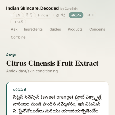
Indian Skincare, Decoded
by CureSkin
🌐
EN
हिंदी
Hinglish
தமிழ்
తెలుగు
বাংলা
मराठी
Ask
Ingredients
Guides
Products
Concerns
Combine
పదార్థం
Citrus Cinensis Fruit Extract
Antioxidant/skin conditioning
ఇది ఏమిటి
సిట్రస్ సినెన్సిస్ (sweet orange) ఫ్రూట్ ఎక్స్ట్రాక్ట్
నారింజల నుండి పొందిన సమ్మేళనం, ఇది విటమిన్
సి, ఫ్లేవోనోయిడ్‌లు మరియు యాంటియాక్సిడెంట్‌ల