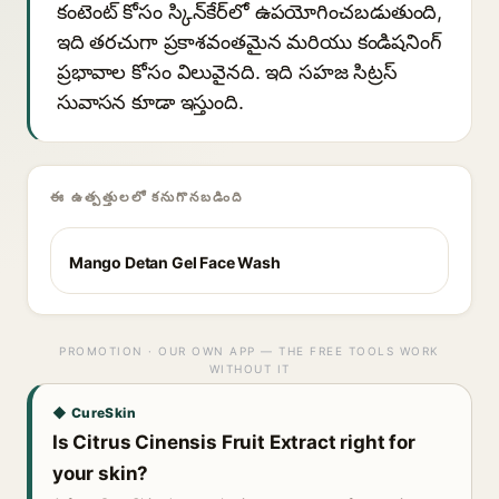
కంటెంట్ కోసం స్కిన్‌కేర్‌లో ఉపయోగించబడుతుంది,
ఇది తరచుగా ప్రకాశవంతమైన మరియు కండిషనింగ్
ప్రభావాల కోసం విలువైనది. ఇది సహజ సిట్రస్
సువాసన కూడా ఇస్తుంది.
ఈ ఉత్పత్తులలో కనుగొనబడింది
Mango Detan Gel Face Wash
PROMOTION · OUR OWN APP — THE FREE TOOLS WORK
WITHOUT IT
◆ CureSkin
Is Citrus Cinensis Fruit Extract right for
your skin?