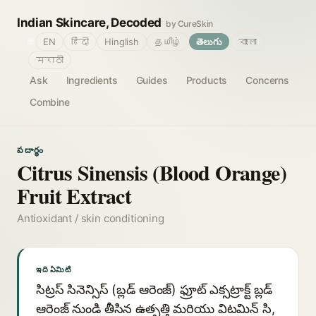
Indian Skincare, Decoded
by CureSkin
🌐
EN
हिंदी
Hinglish
தமிழ்
తెలుగు
বাংলা
मराठी
Ask
Ingredients
Guides
Products
Concerns
Combine
పదార్థం
Citrus Sinensis (Blood Orange)
Fruit Extract
Antioxidant / skin conditioning
ఇది ఏమిటి
సిట్రస్ సినెన్సిస్ (బ్లడ్ ఆరెంజ్) ఫ్రూట్ ఎక్సట్రాక్ట్ బ్లడ్
ఆరెంజ్ నుండి తీసిన ఉత్పత్తి మరియు విటమిన్ సి,