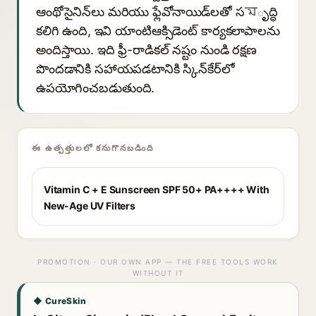
ఆంథోసైనిన్‌లు మరియు ఫ్లేవోనాయిడ్‌లతో సমృద్ధి
కలిగి ఉంది, ఇవి యాంటిఆక్సిడెంట్ కార్యకలాపాలను
అందిస్తాయి. ఇది ఫ్రీ-రాడికల్ నష్టం నుండి రక్షణ
పొందడానికి సహాయపడటానికి స్కిన్‌కేర్‌లో
ఉపయోగించబడుతుంది.
ఈ ఉత్పత్తులలో కనుగొనబడింది
Vitamin C + E Sunscreen SPF 50+ PA++++ With
New-Age UV Filters
PROMOTION · OUR OWN APP — THE FREE TOOLS WORK
WITHOUT IT
◆ CureSkin