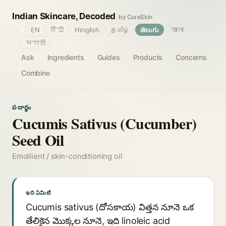
Indian Skincare, Decoded
by CureSkin
🌐
EN
हिंदी
Hinglish
தமிழ்
తెలుగు
বাংলা
मराठी
Ask
Ingredients
Guides
Products
Concerns
Combine
పదార్థం
Cucumis Sativus (Cucumber)
Seed Oil
Emollient / skin-conditioning oil
ఇది ఏమిటి
Cucumis sativus (దోసకాయ) విత్తన నూనె ఒక
తేలికైన మొక్కల నూనె, ఇది linoleic acid