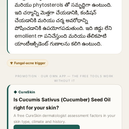
మరియు phytosterols తో సమృద్ధిగా ఉంటుంది.
ఇది చర్మాన్ని మెత్తగా చేయడానికి, కండిషన్
చేయడానికి మరియు చర్మ అవరోధాన్ని
పోషించడానికి ఉపయోగపడుతుంది. ఇది జిడ్డు లేని
emollient గా పనిచేస్తుంది మరియు తేలికపాటి
యాంటీఆక్సిడెంట్ గుణాలను కలిగి ఉంటుంది.
🍄 Fungal-acne trigger
PROMOTION · OUR OWN APP — THE FREE TOOLS WORK
WITHOUT IT
◆ CureSkin
Is Cucumis Sativus (Cucumber) Seed Oil
right for your skin?
A free CureSkin dermatologist assessment factors in your
skin type, climate and history.