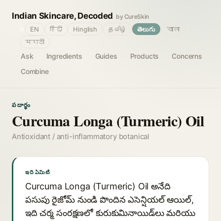
Indian Skincare, Decoded
by CureSkin
🌐
EN
हिंदी
Hinglish
தமிழ்
తెలుగు
বাংলা
मराठी
Ask
Ingredients
Guides
Products
Concerns
Combine
పదార్థం
Curcuma Longa (Turmeric) Oil
Antioxidant / anti-inflammatory botanical
ఇది ఏమిటి
Curcuma Longa (Turmeric) Oil అనేది
పసుపు రైజోమ్ నుండి పొందిన ఎసెన్షియల్ ఆయిల్,
ఇది చర్మ సంరక్షణలో కురుకుమినాయిడ్‌లు మరియు