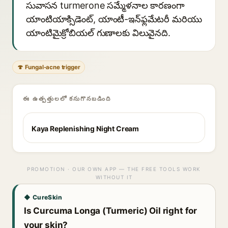
సువాసన turmerone సమ్మేళనాల కారణంగా
యాంటియాక్సిడెంట్, యాంటీ-ఇన్‌ఫ్లమేటరీ మరియు
యాంటిమైక్రోబియల్ గుణాలకు విలువైనది.
🍄 Fungal-acne trigger
ఈ ఉత్పత్తులలో కనుగొనబడింది
Kaya Replenishing Night Cream
PROMOTION · OUR OWN APP — THE FREE TOOLS WORK
WITHOUT IT
◆ CureSkin
Is Curcuma Longa (Turmeric) Oil right for
your skin?