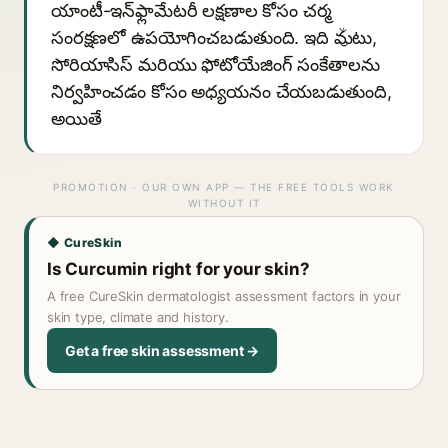
యాంటీ-ఇన్‌ఫ్లామేటరీ లక్షణాల కోసం చర్మ
సంరక్షణలో ఉపయోగించబడుతుంది. ఇది మुँటు,
సోరియాసిస్ మరియు ఫోటోయేజింగ్ సంకేతాలను
నిర్వహించడం కోసం అధ్యయనం చేయబడుతుంది,
అయితే
PROMOTION · OUR OWN APP — THE FREE TOOLS WORK
WITHOUT IT
◆ CureSkin
Is Curcumin right for your skin?
A free CureSkin dermatologist assessment factors in your
skin type, climate and history.
Get a free skin assessment →