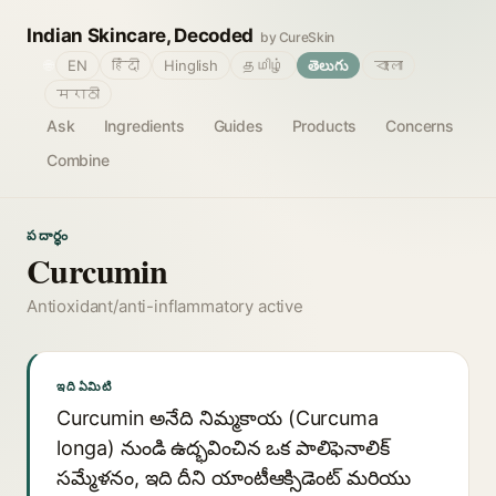
Indian Skincare, Decoded
by CureSkin
🌐
EN
हिंदी
Hinglish
தமிழ்
తెలుగు
বাংলা
मराठी
Ask
Ingredients
Guides
Products
Concerns
Combine
పదార్థం
Curcumin
Antioxidant/anti-inflammatory active
ఇది ఏమిటి
Curcumin అనేది నిమ్మకాయ (Curcuma
longa) నుండి ఉద్భవించిన ఒక పాలిఫెనాలిక్
సమ్మేళనం, ఇది దీని యాంటీఆక్సిడెంట్ మరియు