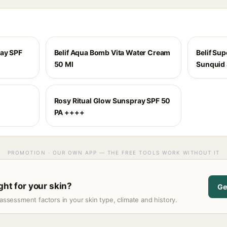
ray SPF
Belif Aqua Bomb Vita Water Cream
Belif Su
50 Ml
Sunquid 
Rosy Ritual Glow Sunspray SPF 50
PA ++++
PROMOTION · OUR OWN APP — THE FREE TOOLS WORK WITHOUT IT
ght for your skin?
Ge
assessment factors in your skin type, climate and history.