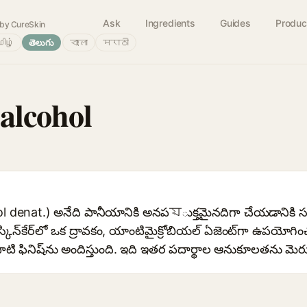
Ask
Ingredients
Guides
Produc
by CureSkin
ிழ்
తెలుగు
বাংলা
मराठी
alcohol
ohol denat.) అనేది పానీయానికి అనపযుక్తమైనదిగా చేయడానికి స
కిన్‌కేర్‌లో ఒక ద్రావకం, యాంటిమైక్రోబియల్ ఏజెంట్‌గా ఉపయ
పాటి ఫినిష్‌ను అందిస్తుంది. ఇది ఇతర పదార్థాల ఆనుకూలతను మ