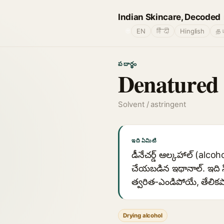
Indian Skincare, Decoded
🌐
EN
हिंदी
Hinglish
தம
పదార్థం
Denatured 
Solvent / astringent
ఇది ఏమిటి
డీనేచర్డ్ ఆల్కహాల్ (alc
చేయబడిన ఇథానాల్. ఇది స్
త్వరిత-ఎండిపోయే, తేలిక
Drying alcohol