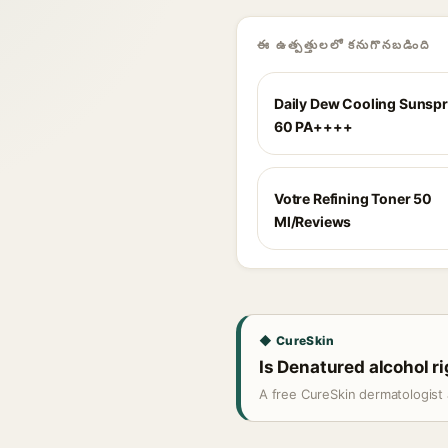
ఈ ఉత్పత్తులలో కనుగొనబడింది
Daily Dew Cooling Sunsp
60 PA++++
Votre Refining Toner 50
Ml/Reviews
◆ CureSkin
Is Denatured alcohol ri
A free CureSkin dermatologist 