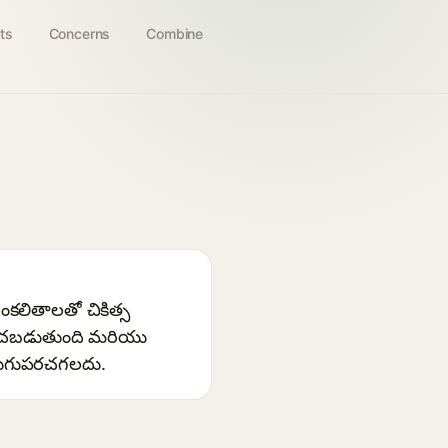
ts
Concerns
Combine
ంకలితాలతో చికిత్స
ోగించబడుతుంది మరియు
ెరుగుపరచగలదు.