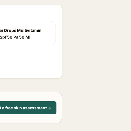
per Drops Multivitamin
Spf 50 Pa 50 Ml
t a free skin assessment →