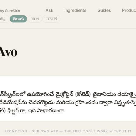
Ask
Ingredients
Guides
Produc
by CureSkin
ிழ்
తెలుగు
বাংলা
मराठी
Avo
స్క్రీన్‌లలో ఉపయోగించే మైక్రోఫైన్ (కోటెడ్) టైటానియం డయాక్సై
 రేడియేషన్‌ను చెదరగొట్టడం మరియు గ్రహించడం ద్వారా విస్తృత-స్ప
కల్) ఫిల్టర్ గా, ఇది సాధారణంగా
PROMOTION · OUR OWN APP — THE FREE TOOLS WORK WITHOUT IT