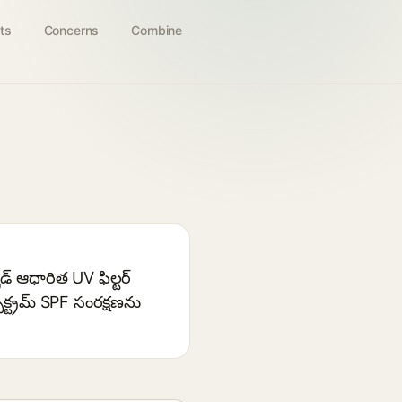
ts
Concerns
Combine
డ్ ఆధారిత UV ఫిల్టర్
ెక్ట్రమ్ SPF సంరక్షణను