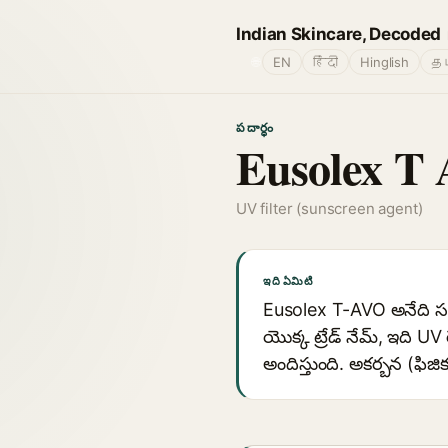
Indian Skincare, Decoded
🌐
EN
हिंदी
Hinglish
தம
పదార్థం
Eusolex T 
UV filter (sunscreen agent)
ఇది ఏమిటి
Eusolex T-AVO అనేది సన్‌
యొక్క ట్రేడ్ నేమ్, ఇది UV
అందిస్తుంది. అకర్బన (ఫిజి