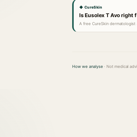
◆ CureSkin
Is Eusolex T Avo right 
A free CureSkin dermatologist 
How we analyse
· Not medical adv