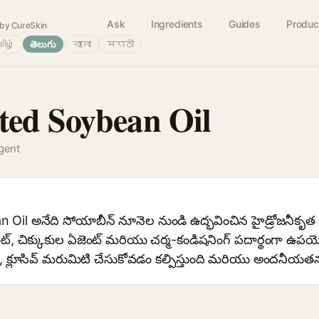
Ask
Ingredients
Guides
Produc
by CureSkin
ிழ்
తెలుగు
বাংলা
मराठी
ed Soybean Oil
agent
l అనేది సోయాబీన్ నూనెల నుండి ఉద్భవించిన హైడ్రోజనీకృత ట్రిగ
, చిక్కుకుల ఏజెంట్ మరియు చర్మ-కండిషనింగ్ పదార్థంగా ఉపయ
ి, క్లూసివ్ మరుమిటి చేసుకోవడం కల్పిస్తుంది మరియు అందనీయత