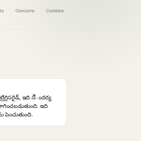
ts
Concerns
Combine
్లిసరైడ్, ఇది సौందర్య
ోగించబడుతుంది. ఇది
ను పెంచుతుంది.