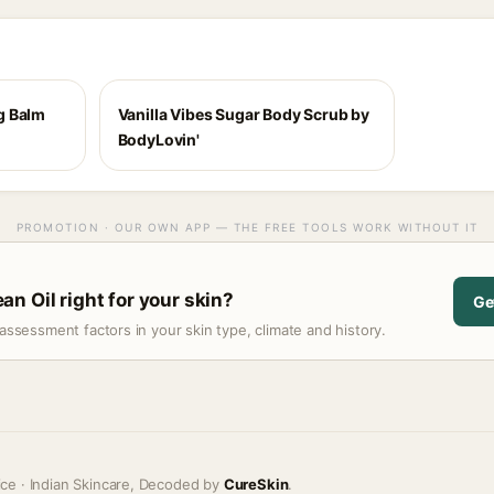
g Balm
Vanilla Vibes Sugar Body Scrub by
BodyLovin'
PROMOTION · OUR OWN APP — THE FREE TOOLS WORK WITHOUT IT
n Oil right for your skin?
Ge
assessment factors in your skin type, climate and history.
ice · Indian Skincare, Decoded by
CureSkin
.