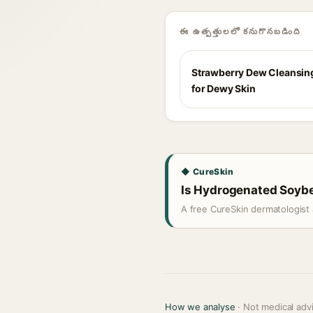
ఈ ఉత్పత్తులలో కనుగొనబడింది
Strawberry Dew Cleansin
for Dewy Skin
◆ CureSkin
Is Hydrogenated Soybea
A free CureSkin dermatologist 
How we analyse
· Not medical adv