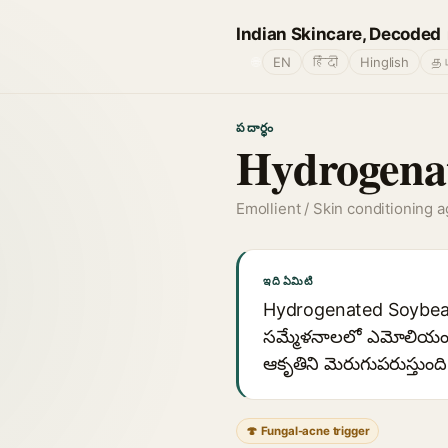
Indian Skincare, Decoded
🌐
EN
हिंदी
Hinglish
தம
పదార్థం
Hydrogenat
Emollient / Skin conditioning 
ఇది ఏమిటి
Hydrogenated Soybean Oi
సమ్మేళనాలలో ఎమోలియంట్
ఆకృతిని మెరుగుపరుస్తుంద
🍄 Fungal-acne trigger