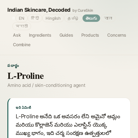
Indian Skincare, Decoded
by CureSkin
🌐
EN
हिंदी
Hinglish
தமிழ்
తెలుగు
বাংলা
मराठी
Ask
Ingredients
Guides
Products
Concerns
Combine
పదార్థం
L-Proline
Amino acid / skin-conditioning agent
ఇది ఏమిటి
L-Proline అనేది ఒక అవసరం లేని అమైనో ఆమ్లం
మరియు కొల్లాజెన్ మరియు ఎలాస్టిన్ యొక్క
ముఖ్య భాగం, ఇది చర్మ సంరక్షణ ఉత్పత్తులలో