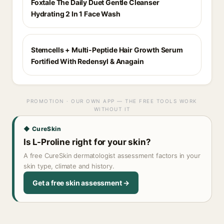
Foxtale The Daily Duet Gentle Cleanser
Hydrating 2 In 1 Face Wash
Stemcells + Multi-Peptide Hair Growth Serum
Fortified With Redensyl & Anagain
PROMOTION · OUR OWN APP — THE FREE TOOLS WORK
WITHOUT IT
◆ CureSkin
Is L-Proline right for your skin?
A free CureSkin dermatologist assessment factors in your
skin type, climate and history.
Get a free skin assessment →