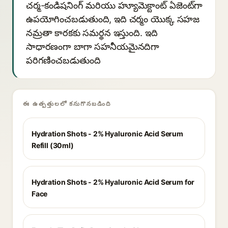
చర్మ-కండిషనింగ్ మరియు హ్యూమెక్టాంట్ ఏజెంట్‌గా
ఉపయోగించబడుతుంది, ఇది చర్మం యొక్క సహజ
నమ్రతా కారకకు సమర్థన ఇస్తుంది. ఇది
సాధారణంగా బాగా సహనీయమైనదిగా
పరిగణించబడుతుంది
ఈ ఉత్పత్తులలో కనుగొనబడింది
Hydration Shots - 2% Hyaluronic Acid Serum
Refill (30ml)
Hydration Shots - 2% Hyaluronic Acid Serum for
Face