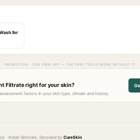
 Wash for
PROMOTION · OUR OWN APP — THE FREE TOOLS WORK WITHOUT IT
t Filtrate right for your skin?
Ge
assessment factors in your skin type, climate and history.
ice · Indian Skincare, Decoded by
CureSkin
.