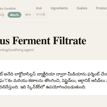
Ask
Ingredients
Guides
Produc
by CureSkin
ிழ்
తెలుగు
বাংলা
मराठी
us Ferment Filtrate
oning/soothing agent
్ట్రేట్ అనేది లాక్టోబాసిల్లస్ బ్యాక్టీరియా ద్వారా మీడియాను ఫర్మెంట్ 
కం మరియు కణాలను తొలగించి, పెప్టైడ్‌లు, ఆర్గానిక్ ఆసిడ్‌ల
దిలివేస్తుంది. ఇది స్కిన్‌కేర్‌లో ఉపయోగించబడుతుంది.