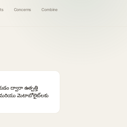
ts
Concerns
Combine
చేయడం ద్వారా ఉత్పత్తి
ు మరియు మెటాబోలైట్‌లకు