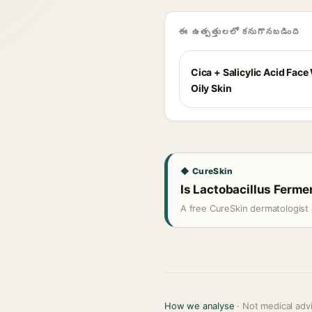
ఈ ఉత్పత్తులలో కనుగొనబడింది
Cica + Salicylic Acid Face
Oily Skin
◆ CureSkin
Is Lactobacillus Fermen
A free CureSkin dermatologist 
How we analyse
· Not medical adv