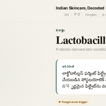
Indian Skincare, Decoded
🌐
EN
हिंदी
Hinglish
தம
పదార్థం
Lactobacill
Probiotic-derived skin conditi
ఇది ఏమిటి
లాక్టోబాసిల్లస్ ఫర్మెంట్ ఫిల
చేయబడిన పోస్టబయోటిక్ ఘट
సমృద్ధమైన ఫిల్ట్రేట్‌ను వ
🍄 Fungal-acne trigger