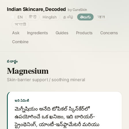
Indian Skincare, Decoded
by CureSkin
🌐
EN
हिंदी
Hinglish
தமிழ்
తెలుగు
বাংলা
मराठी
Ask
Ingredients
Guides
Products
Concerns
Combine
పదార్థం
Magnesium
Skin-barrier support / soothing mineral
ఇది ఏమిటి
మెగ్నీషియం అనేది టోపికల్ స్కిన్‌కేర్‌లో
ఉపయోగించే ఒక ఖనిజం, ఇది బారియర్-
స్ట్రెంథెనింగ్, యాంటీ-ఇన్‌ఫ్లామేటరీ మరియు