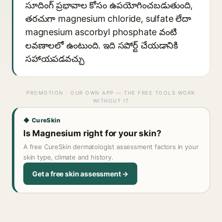
సూదింగ్ ప్రభావాల కోసం ఉపయోగించబడుతుంది,
తరచుగా magnesium chloride, sulfate లేదా
magnesium ascorbyl phosphate వంటి
లవణాలలో ఉంటుంది. ఇది సపోర్ట్ చేయడానికి
సహాయపడవచ్చు
PROMOTION · OUR OWN APP — THE FREE TOOLS WORK
WITHOUT IT
◆ CureSkin
Is Magnesium right for your skin?
A free CureSkin dermatologist assessment factors in your
skin type, climate and history.
Get a free skin assessment →