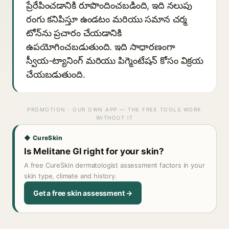
ప్రేరేపించడానికి రూపొందించబడింది, ఇది నలుపు
రంగు కనిపిస్తూ ఉండటం మరియు సమాన చర్మ
టోన్‌ను ప్రచారం చేయడానికి
ఉపయోగించబడుతుంది. ఇది సాధారణంగా
స్వీయ-ట్యానింగ్ మరియు పిగ్మెంటేషన్ కోసం విక్రయ
చేయబడుతుంది.
PROMOTION · OUR OWN APP — THE FREE TOOLS WORK
WITHOUT IT
◆ CureSkin
Is Melitane Gl right for your skin?
A free CureSkin dermatologist assessment factors in your
skin type, climate and history.
Get a free skin assessment →