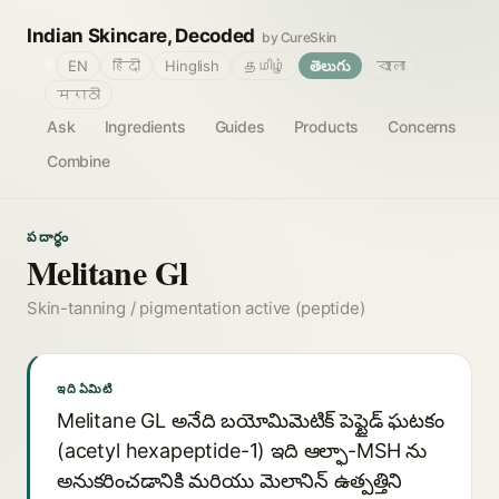
Indian Skincare, Decoded
by CureSkin
🌐
EN
हिंदी
Hinglish
தமிழ்
తెలుగు
বাংলা
मराठी
Ask
Ingredients
Guides
Products
Concerns
Combine
పదార్థం
Melitane Gl
Skin-tanning / pigmentation active (peptide)
ఇది ఏమిటి
Melitane GL అనేది బయోమిమెటిక్ పెప్టైడ్ ఘటకం
(acetyl hexapeptide-1) ఇది ఆల్ఫా-MSH ను
అనుకరించడానికి మరియు మెలానిన్ ఉత్పత్తిని