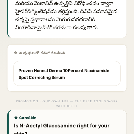
మరియు మెలానిన్ ఉత్పత్తిని నిరోధించడం ద్వారా
హైపర్‌పిగ్మెంటేషన్‌ను తగ్గిస్తుంది. దీనిని సమానమైన
చర్మ పై ప్రభావాలను మెరుగుపరచడానికి
నియాసినామైడ్‌తో తరచుగా కలుపుతారు.
ఈ ఉత్పత్తులలో కనుగొనబడింది
Proven Honest Derma 10Percent Niacinamide
Spot Correcting Serum
PROMOTION · OUR OWN APP — THE FREE TOOLS WORK
WITHOUT IT
◆ CureSkin
Is N-Acetyl Glucosamine right for your