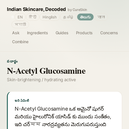
Indian Skincare, Decoded
by CureSkin
🌐
EN
हिंदी
Hinglish
தமிழ்
తెలుగు
বাংলা
मराठी
Ask
Ingredients
Guides
Products
Concerns
Combine
పదార్థం
N-Acetyl Glucosamine
Skin-brightening / hydrating active
ఇది ఏమిటి
N-Acetyl Glucosamine ఒక అమైనో షుగర్
మరియు హైలురోనిక్ యాసిడ్ కు ముందు సంకేతం,
ఇది చర్मम నారద్రవ్యతను మెరుగుపరుస్తుంది