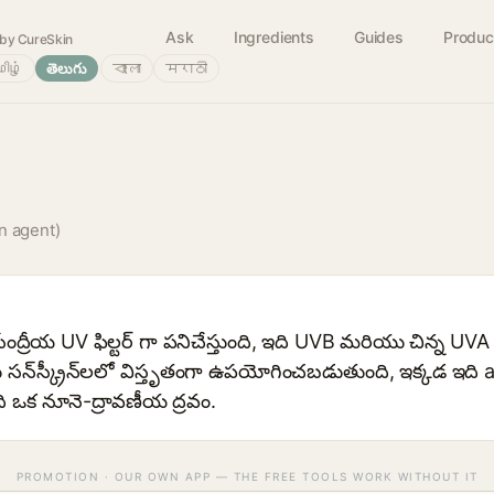
Ask
Ingredients
Guides
Produc
by CureSkin
ிழ்
తెలుగు
বাংলা
मराठी
n agent)
ద్రీయ UV ఫిల్టర్ గా పనిచేస్తుంది, ఇది UVB మరియు చిన్న UVA 
 సన్‌స్క్రీన్‌లలో విస్తృతంగా ఉపయోగించబడుతుంది, ఇక్కడ ఇ
ి. ఇది ఒక నూనె-ద్రావణీయ ద్రవం.
PROMOTION · OUR OWN APP — THE FREE TOOLS WORK WITHOUT IT