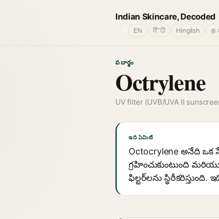
Indian Skincare, Decoded
🌐
EN
हिंदी
Hinglish
தம
పదార్థం
Octrylene
UV filter (UVB/UVA II sunscree
ఇది ఏమిటి
Octocrylene అనేది ఒక సేం
గ్రహించుకుంటుంది మరియు
ఫిల్టర్‌లను స్థిరీకరిస్తుంద