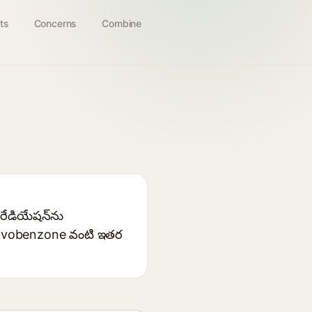
ts
Concerns
Combine
రేడియేషన్‌ను
ది avobenzone వంటి ఇతర