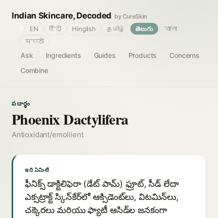
Indian Skincare, Decoded
by CureSkin
🌐
EN
हिंदी
Hinglish
தமிழ்
తెలుగు
বাংলা
मराठी
Ask
Ingredients
Guides
Products
Concerns
Combine
పదార్థం
Phoenix Dactylifera
Antioxidant/emollient
ఇది ఏమిటి
ఫీనిక్స్ డాక్టిలిఫెరా (డేట్ పామ్) ఫ్రూట్, సీడ్ లేదా
ఎక్సట్రాక్ట్ స్కిన్‌కేర్‌లో ఆక్సిడెంట్‌లు, విటమిన్‌లు,
చక్కెరలు మరియు ఫ్యాటీ ఆసిడ్‌ల జనకంగా