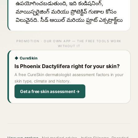
ఉపయోగించబడుతుంది, ఇది కండిషనింగ్,
మాయిస్చరైజింగ్ మరియు ప్రోటెక్టివ్ గుణాల కోసం
విలువైనది. సీడ్ ఆయిల్ మరియు ఫ్రూట్ ఎక్సట్రాక్ట్‌లు
PROMOTION · OUR OWN APP — THE FREE TOOLS WORK
WITHOUT IT
◆ CureSkin
Is Phoenix Dactylifera right for your skin?
A free CureSkin dermatologist assessment factors in your
skin type, climate and history.
Get a free skin assessment →