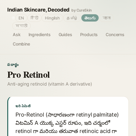
Indian Skincare, Decoded
by CureSkin
🌐
EN
हिंदी
Hinglish
தமிழ்
తెలుగు
বাংলা
मराठी
Ask
Ingredients
Guides
Products
Concerns
Combine
పదార్థం
Pro Retinol
Anti-aging retinoid (vitamin A derivative)
ఇది ఏమిటి
Pro-Retinol (సాధారణంగా retinyl palmitate)
విటమిన్ A యొక్క ఎస్టర్ రూపం, ఇది చర్మంలో
retinol గా మరియు తరువాత retinoic acid గా