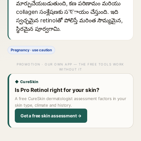
మార్పుచేయబడుతుంది, కణ పరిణామం మరియు
collagen సంశ్లేషణకు సহాయం చేస్తుంది. ఇది
స్వచ్ఛమైన retinolతో పోలిస్తే మరింత సౌమ్యమైన,
స్థిరమైన పూర్వగామి.
Pregnancy · use caution
PROMOTION · OUR OWN APP — THE FREE TOOLS WORK
WITHOUT IT
◆ CureSkin
Is Pro Retinol right for your skin?
A free CureSkin dermatologist assessment factors in your
skin type, climate and history.
Get a free skin assessment →