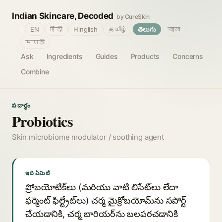
Indian Skincare, Decoded
by CureSkin
🌐
EN
हिंदी
Hinglish
தமிழ்
తెలుగు
বাংলা
मराठी
Ask
Ingredients
Guides
Products
Concerns
Combine
పదార్థం
Probiotics
Skin microbiome modulator / soothing agent
ఇది ఏమిటి
ప్రోబయోటిక్‌లు (మరియు వాటి లిసేట్‌లు లేదా
ఫర్మెంట్ ఫిల్ట్రేట్‌లు) చర్మ మైక్రోబయోమ్‌ను సపోర్ట్
చేయడానికి, చర్మ బారియర్‌ను బలపరచడానికి