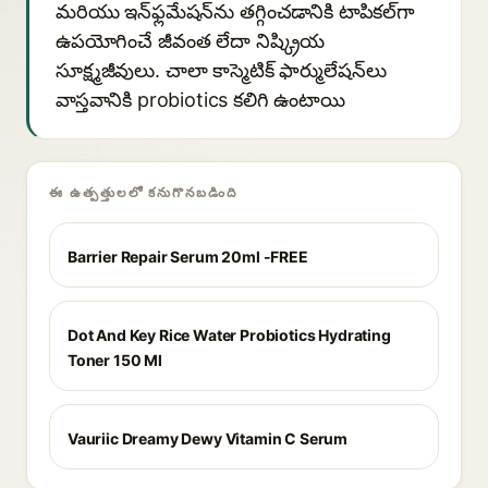
మరియు ఇన్‌ఫ్లమేషన్‌ను తగ్గించడానికి టాపికల్‌గా
ఉపయోగించే జీవంత లేదా నిష్క్రియ
సూక్ష్మజీవులు. చాలా కాస్మెటిక్ ఫార్ములేషన్‌లు
వాస్తవానికి probiotics కలిగి ఉంటాయి
ఈ ఉత్పత్తులలో కనుగొనబడింది
Barrier Repair Serum 20ml -FREE
Dot And Key Rice Water Probiotics Hydrating
Toner 150 Ml
Vauriic Dreamy Dewy Vitamin C Serum