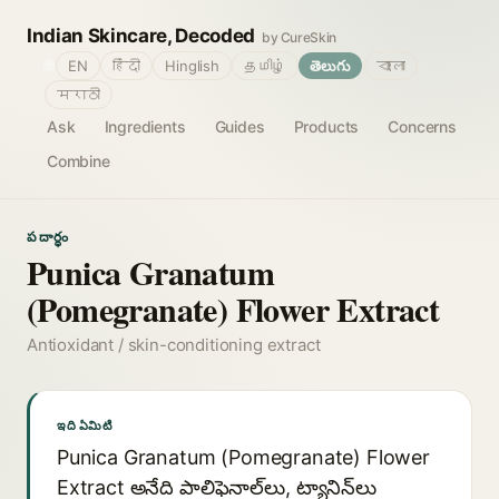
Indian Skincare, Decoded
by CureSkin
🌐
EN
हिंदी
Hinglish
தமிழ்
తెలుగు
বাংলা
मराठी
Ask
Ingredients
Guides
Products
Concerns
Combine
పదార్థం
Punica Granatum
(Pomegranate) Flower Extract
Antioxidant / skin-conditioning extract
ఇది ఏమిటి
Punica Granatum (Pomegranate) Flower
Extract అనేది పాలిఫెనాల్‌లు, ట్యానిన్‌లు