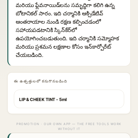
మరియు ఫ్లేవనాయిడ్‌లను సమృద్ధిగా కలిగి ఉన్న
బోటానికల్ సారం. ఇది చర్మానికి ఆక్సిడేటివ్
ఆంతరాయాల నుండి రక్షణ కల్పించడంలో
సహాయపడటానికి స్కిన్‌కేర్‌లో
ఉపయోగించబడుతుంది. ఇది చర్మానికి సమ్మోహక
మరియు ప్రశమన లక్షణాల కోసం ఇన్‌కార్పోరేట్
చేయబడింది.
ఈ ఉత్పత్తులలో కనుగొనబడింది
LIP & CHEEK TINT - 5ml
PROMOTION · OUR OWN APP — THE FREE TOOLS WORK
WITHOUT IT