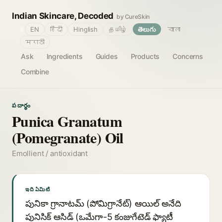
Indian Skincare, Decoded
by CureSkin
🌐
EN
हिंदी
Hinglish
தமிழ்
తెలుగు
বাংলা
मराठी
Ask
Ingredients
Guides
Products
Concerns
Combine
పదార్థం
Punica Granatum
(Pomegranate) Oil
Emollient / antioxidant
ఇది ఏమిటి
పునికా గ్రానాటమ్ (పోమిగ్రానేట్) ఆయిల్ అనేది
పునిసిక్ ఆసిడ్ (ఒమేగా-5 కంజుగేటెడ్ ఫ్యాటీ