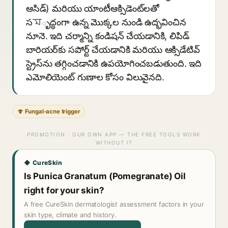
ఆసిడ్) మరియు యాంటీఆక్సిడెంట్‌లతో
సমృద్ధంగా ఉన్న మొక్కల నుండి ఉద్భవించిన
నూనె. ఇది చర్మాన్ని కండిషన్ చేయడానికి, లిపిడ్
బారియర్‌కు సపోర్ట్ చేయడానికి మరియు ఆక్సిడేటివ్
స్ట్రెస్‌ను తగ్గించడానికి ఉపయోగించబడుతుంది. ఇది
ఎమోలియెంట్ గుణాల కోసం విలువైనది.
🍄 Fungal-acne trigger
PROMOTION · OUR OWN APP — THE FREE TOOLS WORK
WITHOUT IT
◆ CureSkin
Is Punica Granatum (Pomegranate) Oil
right for your skin?
A free CureSkin dermatologist assessment factors in your
skin type, climate and history.