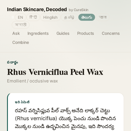
Indian Skincare, Decoded
by CureSkin
🌐
EN
हिंदी
Hinglish
தமிழ்
తెలుగు
বাংলা
मराठी
Ask
Ingredients
Guides
Products
Concerns
Combine
పదార్థం
Rhus Verniciflua Peel Wax
Emollient / occlusive wax
ఇది ఏమిటి
రహస్ వర్నిసిఫ్లువ పీల్ వాక్స్ అనేది లాక్కర్ చెట్టు
(Rhus verniciflua) యొక్క పెంచు నుండి పొందిన
మొక్కల నుండి ఉద్భవించిన మైనపు, ఇది సౌందర్య