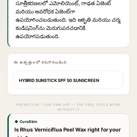
సూత్రీకరణలలో ఎమోలియెంట్, గాఢత ఏజెంట్
మరియు అవరోధక ఏజెంట్‌గా
ఉపయోగించబడుతుంది. ఇది ఆకృతి మరియు చర్మ
కండిషనింగ్‌ను మెరుగుపరచడానికి
ఉపయోగపడుతుంది.
ఈ ఉత్పత్తులలో కనుగొనబడింది
HYBRID SUNSTICK SPF 50 SUNSCREEN
PROMOTION · OUR OWN APP — THE FREE TOOLS WORK
WITHOUT IT
◆ CureSkin
Is Rhus Verniciflua Peel Wax right for your