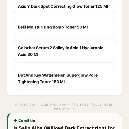
Axis Y Dark Spot Correcting Glow Toner 125 Ml
Belif Moisturizing Bomb Toner 50 Ml
Colorbar Serum 2 Salicylic Acid 1 Hyaluronic
Acid 30 Ml
Dot And Key Watermelon Superglow Pore
Tightening Toner 150 Ml
PROMOTION · OUR OWN APP — THE FREE TOOLS WORK
WITHOUT IT
◆ CureSkin
Is Salix Alba (Willow) Bark Extract right for