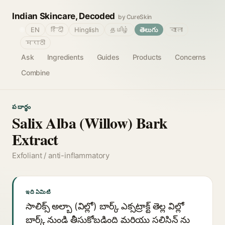
Indian Skincare, Decoded
by CureSkin
🌐
EN
हिंदी
Hinglish
தமிழ்
తెలుగు
বাংলা
मराठी
Ask
Ingredients
Guides
Products
Concerns
Combine
పదార్థం
Salix Alba (Willow) Bark
Extract
Exfoliant / anti-inflammatory
ఇది ఏమిటి
సాలిక్స్ అల్బా (విల్లో) బార్క్ ఎక్సట్రాక్ట్ తెల్ల విల్లో
బార్క్ నుండి తీసుకోబడింది మరియు సలిసిన్ ను