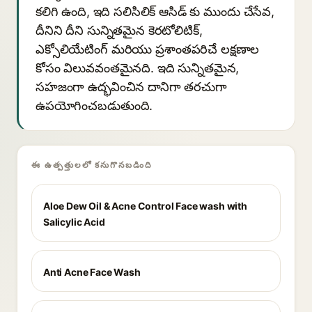
కలిగి ఉంది, ఇది సలిసిలిక్ ఆసిడ్ కు ముందు చేసేవ,
దీనిని దీని సున్నితమైన కెరటోలిటిక్,
ఎక్సోలియేటింగ్ మరియు ప్రశాంతపరిచే లక్షణాల
కోసం విలువవంతమైనది. ఇది సున్నితమైన,
సహజంగా ఉద్భవించిన దానిగా తరచుగా
ఉపయోగించబడుతుంది.
ఈ ఉత్పత్తులలో కనుగొనబడింది
Aloe Dew Oil & Acne Control Face wash with
Salicylic Acid
Anti Acne Face Wash