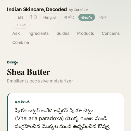
Indian Skincare, Decoded
by CureSkin
🌐
EN
हिंदी
Hinglish
தமிழ்
తెలుగు
বাংলা
मराठी
Ask
Ingredients
Guides
Products
Concerns
Combine
పదార్థం
Shea Butter
Emollient / occlusive moisturizer
ఇది ఏమిటి
షియా బట్టర్ అనేది ఆఫ్రికన్ షియా చెట్టు
(Vitellaria paradoxa) యొక్క గింజల నుండి
సంగ్రహించిన మొక్కల నుండి ఉద్భవించిన కొవ్వు,