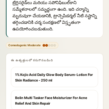
ట్రిగ్లిసరైడ్‌లు మరియు సపోనిఫిబుల్‌కాని
సమ్మేళనాలలో సమృద్ధంగా ఉంది. ఇది చర్మాన్ని
మృదువుగా చేయడానికి, ట్రాన్సెపిడర్మల్ నీటి నష్టాన్ని
తగ్గించడానికి చర్మ సంరక్షణలో విస్తృతంగా
ఉపయోగించబడుతుంది.
Comedogenic Moderate
ఈ ఉత్పత్తులలో కనుగొనబడింది
1% Kojic Acid Daily Glow Body Serum-Lotion For
Skin Radiance - 250 ml
Bolin Multi Tasker Face Moisturizer For Acne
Relief And Skin Repair