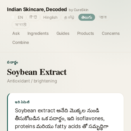
Indian Skincare, Decoded
by CureSkin
🌐
EN
हिंदी
Hinglish
தமிழ்
తెలుగు
বাংলা
मराठी
Ask
Ingredients
Guides
Products
Concerns
Combine
పదార్థం
Soybean Extract
Antioxidant / brightening
ఇది ఏమిటి
Soybean extract అనేది మొక్కల నుండి
తీసుకోబడిన ఒక పదార్థం, ఇది isoflavones,
proteins మరియు fatty acids తో సమృద్ధిగా