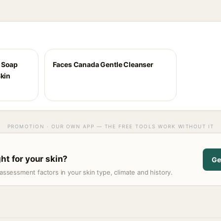
 Soap
Faces Canada Gentle Cleanser
Skin
PROMOTION · OUR OWN APP — THE FREE TOOLS WORK WITHOUT IT
ht for your skin?
Ge
assessment factors in your skin type, climate and history.