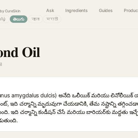
Ask
Ingredients
Guides
Produc
by CureSkin
ிழ்
తెలుగు
বাংলা
मराठी
ond Oil
l
unus amygdalus dulcis) అనేది ఒలీయిక్ మరియు లినోలీయిక్ యా
, ఇది చర్మాన్ని మృదువుగా చేయడానికి, తేమ నష్టాన్ని తగ్గించడ
 ఇది చర్మాన్ని కండీషన్ చేసే మరియు బారియర్‌కు మద్దతు ఇచ్చ
ుతుంది.