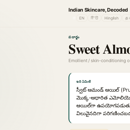
Indian Skincare, Decoded
🌐
EN
हिंदी
Hinglish
தம
పదార్థం
Sweet Alm
Emollient / skin-conditioning oi
ఇది ఏమిటి
స్వీట్ ఆమండ్ ఆయిల్ (Pr
మొక్క-ఆధారిత ఎమోలియెంట్
ఆయిల్‌గా ఉపయోగపడుతుంది.
విలువైనదిగా పరిగణించబడ