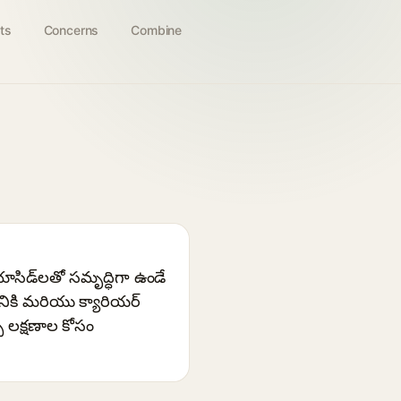
ts
Concerns
Combine
సిడ్‌లతో సమృద్ధిగా ఉండే
ానికి మరియు క్యారియర్
ే లక్షణాల కోసం