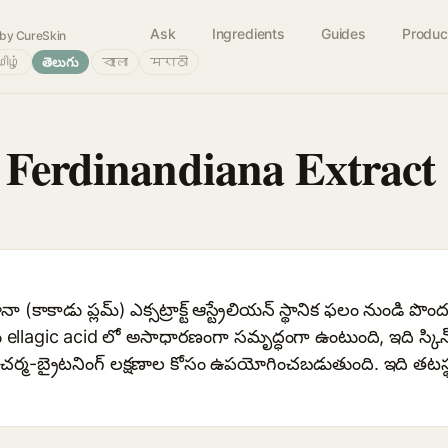
Ask
Ingredients
Guides
Produc
by CureSkin
ிழ்
తెలుగు
বাংলা
मराठी
 Ferdinandiana Extract
నా (కాకాడు ప్లమ్) ఎక్సట్రాక్ట్ ఆస్ట్రేలియన్ స్థానిక ఫలం నుండి ప
llagic acid లో అసాధారణంగా సమృద్ధంగా ఉంటుంది, ఇది స్కిన్‌క
చర్మ-బ్రైటనింగ్ లక్షణాల కోసం ఉపయోగించబడుతుంది. ఇది తటస్