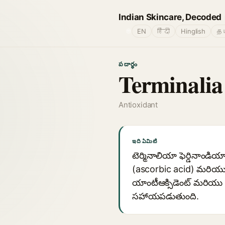
Indian Skincare, Decoded
🌐
EN
हिंदी
Hinglish
தம
పదార్థం
Terminalia
Antioxidant
ఇది ఏమిటి
టెర్మినాలియా ఫెర్డినాండియా
(ascorbic acid) మరియు e
యాంటీఆక్సిడెంట్ మరియు 
సహాయపడుతుంది.