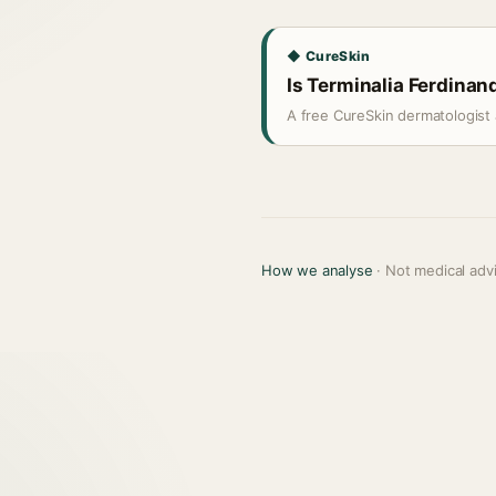
◆ CureSkin
Is Terminalia Ferdinand
A free CureSkin dermatologist 
How we analyse
· Not medical adv