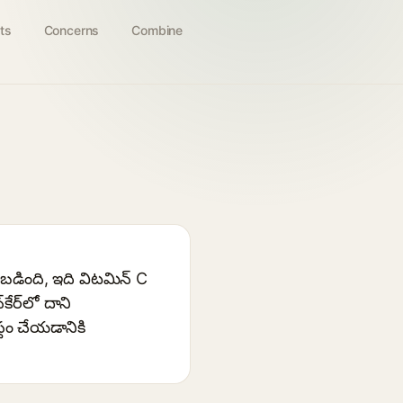
ts
Concerns
Combine
ొందబడింది, ఇది విటమిన్ C
ేర్‌లో దాని
థం చేయడానికి