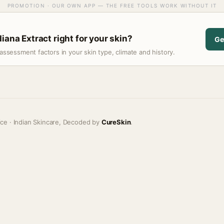
PROMOTION · OUR OWN APP — THE FREE TOOLS WORK WITHOUT IT
iana Extract right for your skin?
Ge
assessment factors in your skin type, climate and history.
ice · Indian Skincare, Decoded by
CureSkin
.