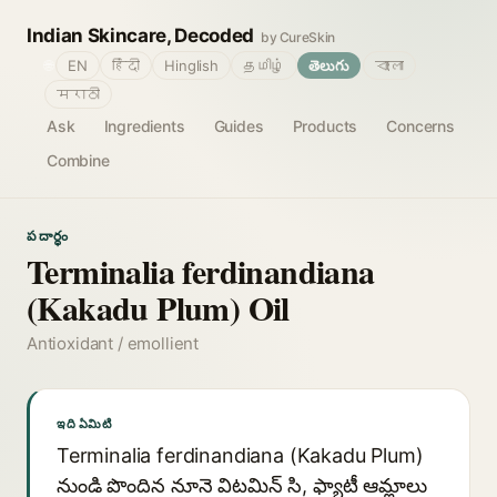
Indian Skincare, Decoded
by CureSkin
🌐
EN
हिंदी
Hinglish
தமிழ்
తెలుగు
বাংলা
मराठी
Ask
Ingredients
Guides
Products
Concerns
Combine
పదార్థం
Terminalia ferdinandiana
(Kakadu Plum) Oil
Antioxidant / emollient
ఇది ఏమిటి
Terminalia ferdinandiana (Kakadu Plum)
నుండి పొందిన నూనె విటమిన్ సి, ఫ్యాటీ ఆమ్లాలు