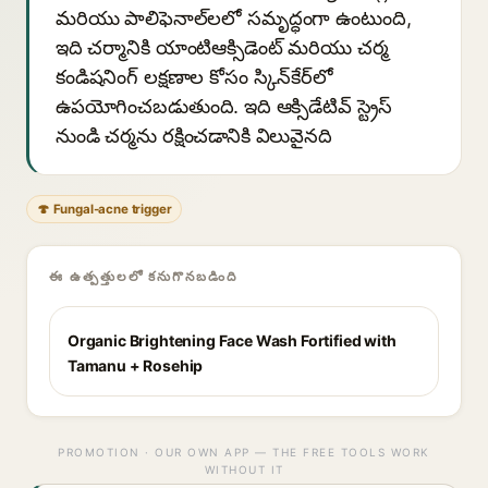
మరియు పాలిఫెనాల్‌లలో సమృద్ధంగా ఉంటుంది,
ఇది చర్మానికి యాంటిఆక్సిడెంట్ మరియు చర్మ
కండిషనింగ్ లక్షణాల కోసం స్కిన్‌కేర్‌లో
ఉపయోగించబడుతుంది. ఇది ఆక్సిడేటివ్ స్ట్రెస్
నుండి చర్మను రక్షించడానికి విలువైనది
🍄 Fungal-acne trigger
ఈ ఉత్పత్తులలో కనుగొనబడింది
Organic Brightening Face Wash Fortified with
Tamanu + Rosehip
PROMOTION · OUR OWN APP — THE FREE TOOLS WORK
WITHOUT IT