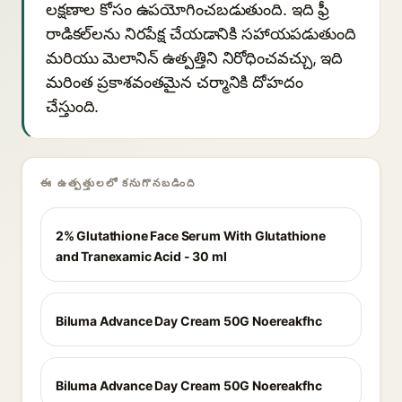
లక్షణాల కోసం ఉపయోగించబడుతుంది. ఇది ఫ్రీ
రాడికల్‌లను నిరపేక్ష చేయడానికి సహాయపడుతుంది
మరియు మెలానిన్ ఉత్పత్తిని నిరోధించవచ్చు, ఇది
మరింత ప్రకాశవంతమైన చర్మానికి దోహదం
చేస్తుంది.
ఈ ఉత్పత్తులలో కనుగొనబడింది
2% Glutathione Face Serum With Glutathione
and Tranexamic Acid - 30 ml
Biluma Advance Day Cream 50G Noereakfhc
Biluma Advance Day Cream 50G Noereakfhc