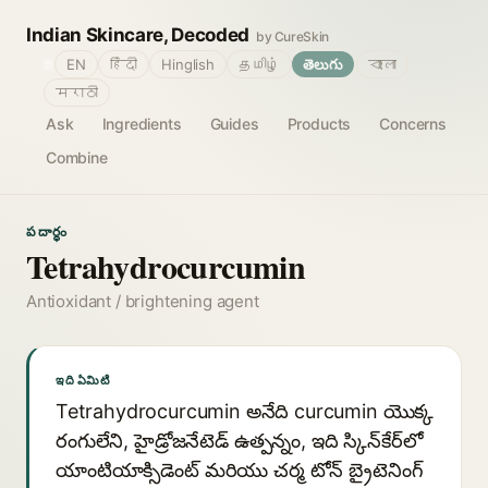
Indian Skincare, Decoded
by CureSkin
🌐
EN
हिंदी
Hinglish
தமிழ்
తెలుగు
বাংলা
मराठी
Ask
Ingredients
Guides
Products
Concerns
Combine
పదార్థం
Tetrahydrocurcumin
Antioxidant / brightening agent
ఇది ఏమిటి
Tetrahydrocurcumin అనేది curcumin యొక్క
రంగులేని, హైడ్రోజనేటెడ్ ఉత్పన్నం, ఇది స్కిన్‌కేర్‌లో
యాంటియాక్సిడెంట్ మరియు చర్మ టోన్ బ్రైటెనింగ్