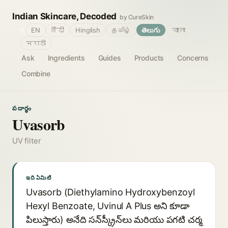
Indian Skincare, Decoded
by CureSkin
🌐
EN
हिंदी
Hinglish
தமிழ்
తెలుగు
বাংলা
मराठी
Ask
Ingredients
Guides
Products
Concerns
Combine
పదార్థం
Uvasorb
UV filter
ఇది ఏమిటి
Uvasorb (Diethylamino Hydroxybenzoyl
Hexyl Benzoate, Uvinul A Plus అని కూడా
పిలుస్తారు) అనేది సన్‌స్క్రీన్‌లు మరియు పగటి చర్మ