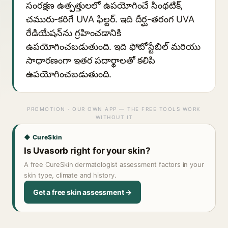
సంరక్షణ ఉత్పత్తులలో ఉపయోగించే సింథటిక్,
చమురు-కరిగే UVA ఫిల్టర్. ఇది దీర్ఘ-తరంగ UVA
రేడియేషన్‌ను గ్రహించడానికి
ఉపయోగించబడుతుంది. ఇది ఫోటోస్టేబిల్ మరియు
సాధారణంగా ఇతర పదార్థాలతో కలిపి
ఉపయోగించబడుతుంది.
PROMOTION · OUR OWN APP — THE FREE TOOLS WORK
WITHOUT IT
◆ CureSkin
Is Uvasorb right for your skin?
A free CureSkin dermatologist assessment factors in your
skin type, climate and history.
Get a free skin assessment →