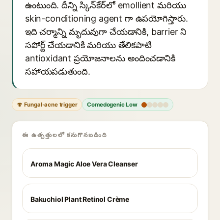
ఉంటుంది. దీన్ని స్కిన్‌కేర్‌లో emollient మరియు
skin-conditioning agent గా ఉపయోగిస్తారు.
ఇది చర్మాన్ని మృదువుగా చేయడానికి, barrier ని
సపోర్ట్ చేయడానికి మరియు తేలికపాటి
antioxidant ప్రయోజనాలను అందించడానికి
సహాయపడుతుంది.
🍄 Fungal-acne trigger
Comedogenic Low
ఈ ఉత్పత్తులలో కనుగొనబడింది
Aroma Magic Aloe Vera Cleanser
Bakuchiol Plant Retinol Crème