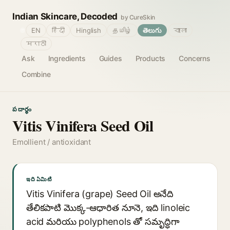
Indian Skincare, Decoded
by CureSkin
🌐
EN
हिंदी
Hinglish
தமிழ்
తెలుగు
বাংলা
मराठी
Ask
Ingredients
Guides
Products
Concerns
Combine
పదార్థం
Vitis Vinifera Seed Oil
Emollient / antioxidant
ఇది ఏమిటి
Vitis Vinifera (grape) Seed Oil అనేది
తేలికపాటి మొక్క-ఆధారిత నూనె, ఇది linoleic
acid మరియు polyphenols తో సమృద్ధిగా