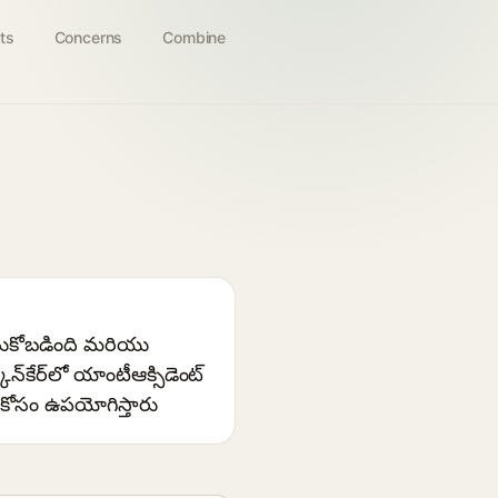
ts
Concerns
Combine
ీసుకోబడింది మరియు
్‌కేర్‌లో యాంటీఆక్సిడెంట్
 కోసం ఉపయోగిస్తారు