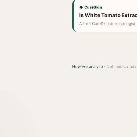
◆ CureSkin
Is White Tomato Extract
A free CureSkin dermatologist 
How we analyse
· Not medical adv