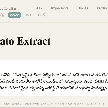
Ask
Ingredients
Guides
Produc
by CureSkin
ிழ்
తెలుగు
বাংলা
मराठी
to Extract
t
నేది పరిపక్వమైన లేదా ప్రత్యేకంగా పెంచిన టమోటాల నుండి త
్ వంటి రంగులేని కారోటినాయిడ్‌లలో సమృద్ధంగా ఉంది. దీనిని స్కిన
ంత సమానమైన త్వచాన్ని సపోర్ట్ చేయడానికి సంభావ్య సామర్థ్యం
PROMOTION · OUR OWN APP — THE FREE TOOLS WORK WITHOUT IT