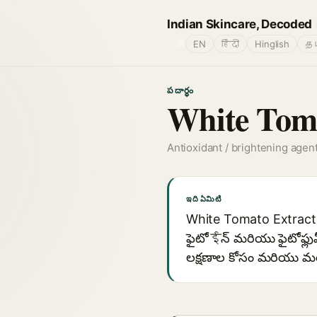
Indian Skincare, Decoded
🌐
EN
हिंदी
Hinglish
தம
పదార్థం
White Toma
Antioxidant / brightening agen
ఇది ఏమిటి
White Tomato Extract అ
ఫైటోईన్ మరియు ఫైటోఫ్లువీన
లక్షణాల కోసం మరియు మరి