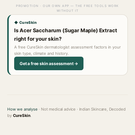
PROMOTION · OUR OWN APP — THE FREE TOOLS WORK
WITHOUT IT
◆ CureSkin
Is Acer Saccharum (Sugar Maple) Extract
right for your skin?
A free CureSkin dermatologist assessment factors in your
skin type, climate and history.
Get a free skin assessment →
How we analyse
· Not medical advice · Indian Skincare, Decoded
by
CureSkin
.