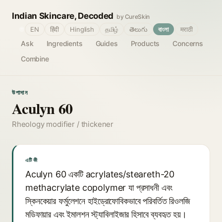
Indian Skincare, Decoded
by CureSkin
🌐
EN
हिंदी
Hinglish
தமிழ்
తెలుగు
বাংলা
मराठी
Ask
Ingredients
Guides
Products
Concerns
Combine
উপাদান
Aculyn 60
Rheology modifier / thickener
এটি কী
Aculyn 60 একটি acrylates/steareth-20
methacrylate copolymer যা প্রসাধনী এবং
স্কিনকেয়ার ফর্মুলেশনে হাইড্রোফোবিকভাবে পরিবর্তিত রিওলজি
মডিফায়ার এবং ইমালশন স্ট্যাবিলাইজার হিসাবে ব্যবহৃত হয়।