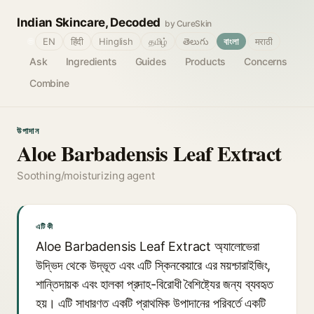
Indian Skincare, Decoded
by CureSkin
🌐
EN
हिंदी
Hinglish
தமிழ்
తెలుగు
বাংলা
मराठी
Ask
Ingredients
Guides
Products
Concerns
Combine
উপাদান
Aloe Barbadensis Leaf Extract
Soothing/moisturizing agent
এটি কী
Aloe Barbadensis Leaf Extract অ্যালোভেরা
উদ্ভিদ থেকে উদ্ভূত এবং এটি স্কিনকেয়ারে এর ময়শ্চারাইজিং,
শান্তিদায়ক এবং হালকা প্রদাহ-বিরোধী বৈশিষ্ট্যের জন্য ব্যবহৃত
হয়। এটি সাধারণত একটি প্রাথমিক উপাদানের পরিবর্তে একটি