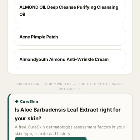
ALMOND OIL Deep Cleanse Purifying Cleansing
Oil
Acne Pimple Patch
Almondyouth Almond Anti-Wrinkle Cream
PROMOTION · OUR OWN APP — THE FREE TOOLS WORK
WITHOUT IT
◆ CureSkin
Is Aloe Barbadensis Leaf Extract right for
your skin?
A free CureSkin dermatologist assessment factors in your
skin type, climate and history.