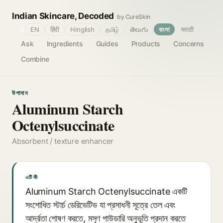
Indian Skincare, Decoded
by CureSkin
🌐
EN
हिंदी
Hinglish
தமிழ்
తెలుగు
বাংলা
मराठी
Ask
Ingredients
Guides
Products
Concerns
Combine
উপাদান
Aluminum Starch
Octenylsuccinate
Absorbent / texture enhancer
এটি কী
Aluminum Starch Octenylsuccinate একটি
সংশোধিত স্টার্চ ডেরিভেটিভ যা প্রসাধনী সূত্রে তেল এবং
আর্দ্রতা শোষণ করতে, মসৃণ পাউডারি অনুভূতি প্রদান করতে