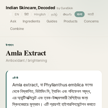
Indian Skincare, Decoded
by CureSkin
🌐
EN
हिंदी
Hinglish
தமிழ்
తెలుగు
বাংলা
मराठी
Ask
Ingredients
Guides
Products
Concerns
Combine
উপাদান
Amla Extract
Antioxidant / brightening
এটি কী
Amla extract, যা Phyllanthus emblica ফলের
থেকে নিষ্কাশিত, ভিটামিন সি, ট্যানিন এবং পলিফেনল সমৃদ্ধ,
এর অ্যান্টিঅক্সিডেন্ট এবং ত্বক-উজ্জ্বলকারী বৈশিষ্ট্যের জন্য
স্কিনকেয়ারে মূল্যবান। এটি প্রায়শই হাইপারপিগমেন্টেশন কমাতে