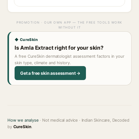
PROMOTION · OUR OWN APP — THE FREE TOOLS WORK
WITHOUT IT
◆ CureSkin
Is Amla Extract right for your skin?
A free CureSkin dermatologist assessment factors in your
skin type, climate and history.
Get a free skin assessment →
How we analyse
· Not medical advice · Indian Skincare, Decoded
by
CureSkin
.