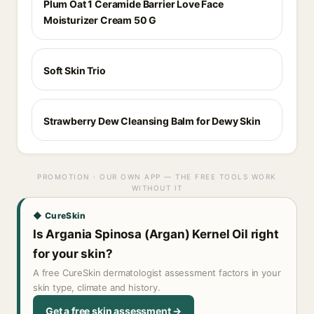
Plum Oat 1 Ceramide Barrier Love Face
Moisturizer Cream 50 G
Soft Skin Trio
Strawberry Dew Cleansing Balm for Dewy Skin
PROMOTION · OUR OWN APP — THE FREE TOOLS WORK
WITHOUT IT
◆ CureSkin
Is Argania Spinosa (Argan) Kernel Oil right
for your skin?
A free CureSkin dermatologist assessment factors in your
skin type, climate and history.
Get a free skin assessment →