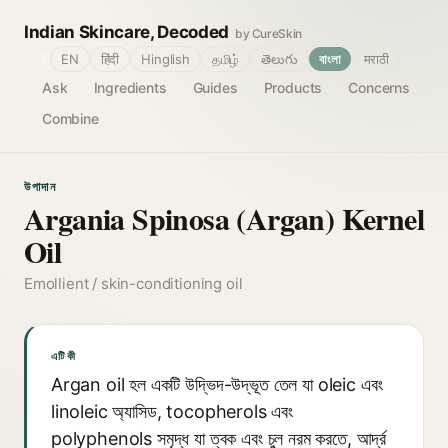
Indian Skincare, Decoded
by CureSkin
🌐
EN
हिंदी
Hinglish
தமிழ்
తెలుగు
বাংলা
मराठी
Ask
Ingredients
Guides
Products
Concerns
Combine
উপাদান
Argania Spinosa (Argan) Kernel
Oil
Emollient / skin-conditioning oil
এটি কী
Argan oil হল একটি উদ্ভিদ-উদ্ভূত তেল যা oleic এবং
linoleic অ্যাসিড, tocopherols এবং
polyphenols সমৃদ্ধ যা ত্বক এবং চুল নরম করতে, আর্দ্র