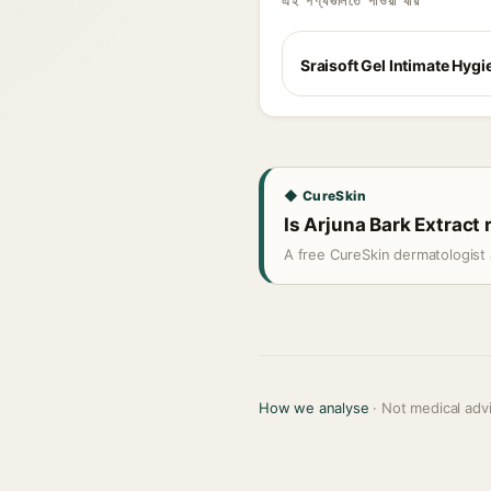
এই পণ্যগুলিতে পাওয়া যায়
Sraisoft Gel Intimate Hyg
◆ CureSkin
Is Arjuna Bark Extract 
A free CureSkin dermatologist 
How we analyse
· Not medical adv