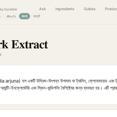
Ask
Ingredients
Guides
Produc
by CureSkin
்
తెలుగు
বাংলা
मराठी
k Extract
l
minalia arjuna) হল একটি উদ্ভিদ-উৎপন্ন উপাদান যা ট্যানিন, ফ্লেভোনয়েড এবং ট্
ন্ট, অ্যান্টি-ইনফ্লেমেটরি এবং স্কিন-কন্ডিশনিং বৈশিষ্ট্যের জন্য ব্যবহৃত হয়। এটি প্র