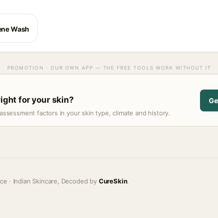
iene Wash
PROMOTION · OUR OWN APP — THE FREE TOOLS WORK WITHOUT IT
right for your skin?
Ge
assessment factors in your skin type, climate and history.
ice · Indian Skincare, Decoded by
CureSkin
.