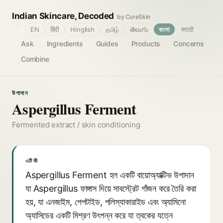
Indian Skincare, Decoded
by CureSkin
🌐
EN
हिंदी
Hinglish
தமிழ்
తెలుగు
বাংলা
मराठी
Ask
Ingredients
Guides
Products
Concerns
Combine
উপাদান
Aspergillus Ferment
Fermented extract / skin conditioning
এটি কী
Aspergillus Ferment হল একটি বায়োঅ্যাক্টিভ উপাদান
যা Aspergillus ফাঙ্গাস দিয়ে সাবস্ট্রেট গাঁজন করে তৈরি করা
হয়, যা এনজাইম, পেপটাইড, পলিস্যাকারাইড এবং অ্যামিনো
অ্যাসিডের একটি মিশ্রণ উৎপন্ন করে যা ত্বকের যত্নে