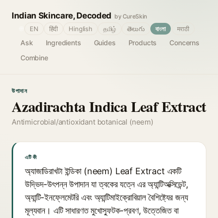
Indian Skincare, Decoded
by CureSkin
🌐
EN
हिंदी
Hinglish
தமிழ்
తెలుగు
বাংলা
मराठी
Ask
Ingredients
Guides
Products
Concerns
Combine
উপাদান
Azadirachta Indica Leaf Extract
Antimicrobial/antioxidant botanical (neem)
এটি কী
অ্যাজাডিরাখটা ইন্ডিকা (neem) Leaf Extract একটি
উদ্ভিদ-উৎপন্ন উপাদান যা ত্বকের যত্নে এর অ্যান্টিঅক্সিডেন্ট,
অ্যান্টি-ইনফ্লেমেটরি এবং অ্যান্টিমাইক্রোবিয়াল বৈশিষ্ট্যের জন্য
মূল্যবান। এটি সাধারণত মুখোস্ফুটক-প্রবণ, উত্তেজিত বা