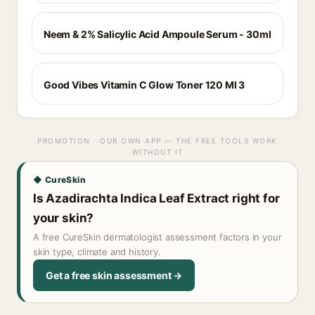
Neem & 2% Salicylic Acid Ampoule Serum - 30ml
Good Vibes Vitamin C Glow Toner 120 Ml 3
PROMOTION · OUR OWN APP — THE FREE TOOLS WORK
WITHOUT IT
◆ CureSkin
Is Azadirachta Indica Leaf Extract right for
your skin?
A free CureSkin dermatologist assessment factors in your
skin type, climate and history.
Get a free skin assessment →