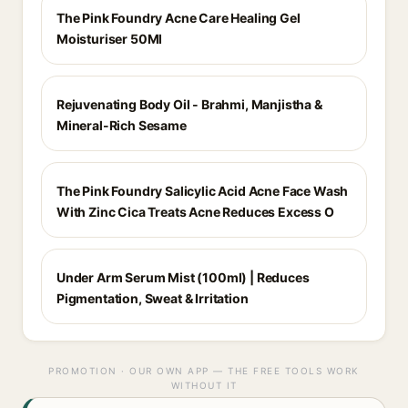
The Pink Foundry Acne Care Healing Gel
Moisturiser 50Ml
Rejuvenating Body Oil - Brahmi, Manjistha &
Mineral-Rich Sesame
The Pink Foundry Salicylic Acid Acne Face Wash
With Zinc Cica Treats Acne Reduces Excess O
Under Arm Serum Mist (100ml) | Reduces
Pigmentation, Sweat & Irritation
PROMOTION · OUR OWN APP — THE FREE TOOLS WORK
WITHOUT IT