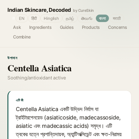
Indian Skincare, Decoded
by CureSkin
🌐
EN
हिंदी
Hinglish
தமிழ்
తెలుగు
বাংলা
मराठी
Ask
Ingredients
Guides
Products
Concerns
Combine
উপাদান
Centella Asiatica
Soothing/antioxidant active
এটি কী
Centella Asiatica একটি উদ্ভিদ নির্যাস যা
ট্রাইটারপেনয়েড (asiaticoside, madecassoside,
asiatic এবং madecassic acids) সমৃদ্ধ। এটি
ত্বকের যত্নে প্রশান্তিদায়ক, অ্যান্টিঅক্সিডেন্ট এবং ক্ষত-নিরাময়