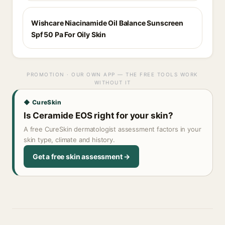
Wishcare Niacinamide Oil Balance Sunscreen
Spf 50 Pa For Oily Skin
PROMOTION · OUR OWN APP — THE FREE TOOLS WORK
WITHOUT IT
◆ CureSkin
Is Ceramide EOS right for your skin?
A free CureSkin dermatologist assessment factors in your
skin type, climate and history.
Get a free skin assessment →