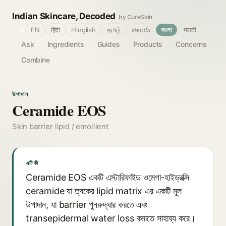
Indian Skincare, Decoded
by CureSkin
🌐
EN
हिंदी
Hinglish
தமிழ்
తెలుగు
বাংলা
मराठी
Ask
Ingredients
Guides
Products
Concerns
Combine
উপাদান
Ceramide EOS
Skin barrier lipid / emollient
এটি কী
Ceramide EOS একটি এস্টারিফাইড ওমেগা-হাইড্রক্সি
ceramide যা ত্বকের lipid matrix এর একটি মূল
উপাদান, যা barrier পুনরুদ্ধার করতে এবং
transepidermal water loss কমাতে সাহায্য করে।