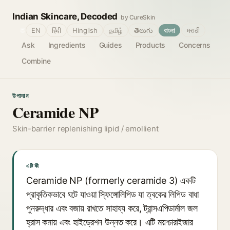
Indian Skincare, Decoded
by CureSkin
🌐
EN
हिंदी
Hinglish
தமிழ்
తెలుగు
বাংলা
मराठी
Ask
Ingredients
Guides
Products
Concerns
Combine
উপাদান
Ceramide NP
Skin-barrier replenishing lipid / emollient
এটি কী
Ceramide NP (formerly ceramide 3) একটি
প্রাকৃতিকভাবে ঘটে যাওয়া স্ফিঙ্গোলিপিড যা ত্বকের লিপিড বাধা
পুনরুদ্ধার এবং বজায় রাখতে সাহায্য করে, ট্রান্সএপিডার্মাল জল
হ্রাস কমায় এবং হাইড্রেশন উন্নত করে। এটি ময়শ্চারাইজার