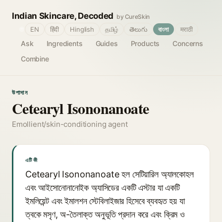
Indian Skincare, Decoded
by CureSkin
🌐
EN
हिंदी
Hinglish
தமிழ்
తెలుగు
বাংলা
मराठी
Ask
Ingredients
Guides
Products
Concerns
Combine
উপাদান
Cetearyl Isononanoate
Emollient/skin-conditioning agent
এটি কী
Cetearyl Isononanoate হল সেটিয়ারিল অ্যালকোহল
এবং আইসোনোনানোইক অ্যাসিডের একটি এস্টার যা একটি
ইমলিয়েন্ট এবং ইমালশন স্টেবিলাইজার হিসেবে ব্যবহৃত হয় যা
ত্বকে মসৃণ, অ-তৈলাক্ত অনুভূতি প্রদান করে এবং ক্রিম ও