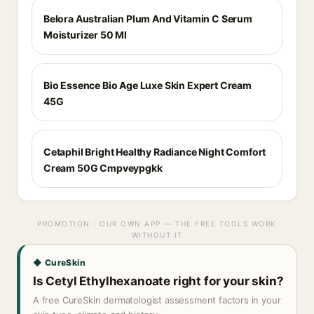
Belora Australian Plum And Vitamin C Serum
Moisturizer 50 Ml
Bio Essence Bio Age Luxe Skin Expert Cream
45G
Cetaphil Bright Healthy Radiance Night Comfort
Cream 50G Cmpveypgkk
PROMOTION · OUR OWN APP — THE FREE TOOLS WORK
WITHOUT IT
◆ CureSkin
Is Cetyl Ethylhexanoate right for your skin?
A free CureSkin dermatologist assessment factors in your