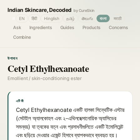
Indian Skincare, Decoded
by CureSkin
🌐
EN
हिंदी
Hinglish
தமிழ்
తెలుగు
বাংলা
मराठी
Ask
Ingredients
Guides
Products
Concerns
Combine
উপাদান
Cetyl Ethylhexanoate
Emollient / skin-conditioning ester
এটি কী
Cetyl Ethylhexanoate একটি হালকা সিন্থেটিক এস্টার
(সেটাইল অ্যালকোহল এবং ২-এথিলহেক্সানোয়িক অ্যাসিডের
সমন্বয়) যা ত্বকের যত্ন এবং প্রসাধনীগুলিতে একটি ইমোলিয়েন্ট
এবং ছড়িয়ে দেওয়ার এজেন্ট হিসাবে ব্যাপকভাবে ব্যবহৃত হয়।